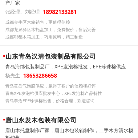
产厂家
18982133281
张经理、刘经理
成都金牛区木箱销售，更值得信赖
成都龙泉驿区木托盘加工，免费报价，售后完善
成都郫都木箱加工，巧用原料，精工制造
山东青岛汉清包装制品有限公司
青岛海绵包装制品厂，XPE发泡棉批发，EPE珍珠棉供应
18653286658
杨先生
青岛黄岛气泡膜供应，赢得了客户的信赖和好评
青岛XPE发泡棉供应批发中心，XPE发泡棉产品特性
青岛李沧EPE珍珠棉出售，价格合理，欢迎咨询
唐山永发木包装有限公司
唐山木托盘制作厂家，唐山木包装箱制作，二手木方清水模
板销售